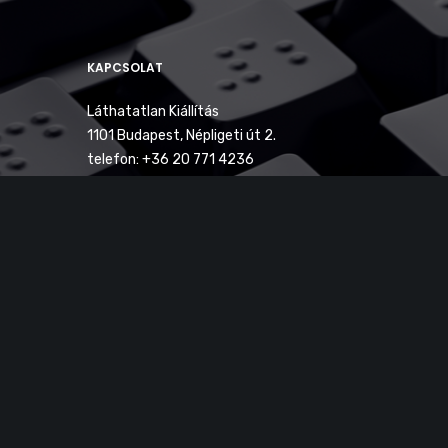
KAPCSOLAT
Láthatatlan Kiállítás
1101 Budapest, Népligeti út 2.
telefon: +36 20 771 4236
info@lathatatlan.hu
© 2026 Láthatatlan Kiállítás. Minden jog fenntartva.