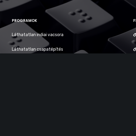
PROGRAMOK
F
Láthatatlan indiai vacsora
Láthatatlan csapatépítés
Láthatatlan borkóstoló
Láthatatlan pálinkakóstoló