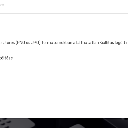
se
aszteres (PNG és JPG) formátumokban a Láthatatlan Kiállítás logóit m
töltése