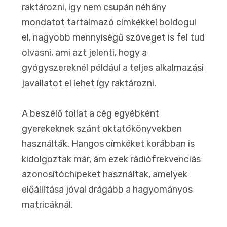
raktározni, így nem csupán néhány
mondatot tartalmazó címkékkel boldogul
el, nagyobb mennyiségű szöveget is fel tud
olvasni, ami azt jelenti, hogy a
gyógyszereknél például a teljes alkalmazási
javallatot el lehet így raktározni.
A beszélő tollat a cég egyébként
gyerekeknek szánt oktatókönyvekben
használták. Hangos címkéket korábban is
kidolgoztak már, ám ezek rádiófrekvenciás
azonosítóchipeket használtak, amelyek
előállítása jóval drágább a hagyományos
matricáknál.