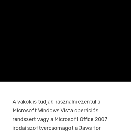
A vakok is tudják használni ezentúl a
Microsoft Windows Vista operációs
rendszert vagy a Microsoft Office 2007
irodai szoftvercsomagot a Jaws for