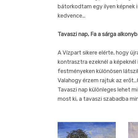
bátorkodtam egy ilyen képnek i
kedvence…
Tavaszi nap, Fa a sárga alkony
A Vízpart sikere elérte, hogy ú
kontrasztra ezeknél a képeknél i
festményeken különösen látszik
Valahogy érzem rajtuk az erőt…
Tavaszi nap különleges lehet m
most ki, a tavaszi szabadba mi