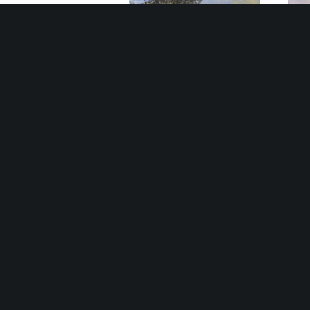
Fa a sárga
alkonyban