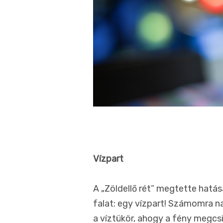
Vízpart
A „Zöldellő rét” megtette hatás
falat: egy vízpart! Számomra na
a víztükör, ahogy a fény megcsil