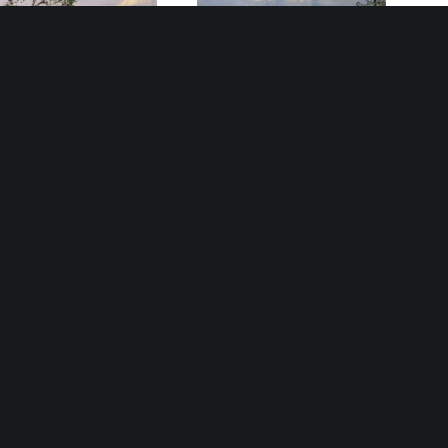
Tavaszi nap
Vízpart