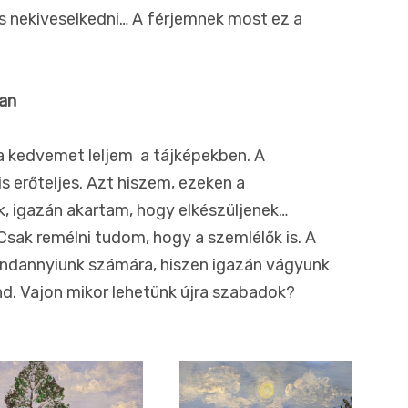
s nekiveselkedni… A férjemnek most ez a
ban
jra kedvemet leljem a tájképekben. A
s erőteljes. Azt hiszem, ezeken a
, igazán akartam, hogy elkészüljenek…
Csak remélni tudom, hogy a szemlélők is. A
indannyiunk számára, hiszen igazán vágyunk
nd. Vajon mikor lehetünk újra szabadok?