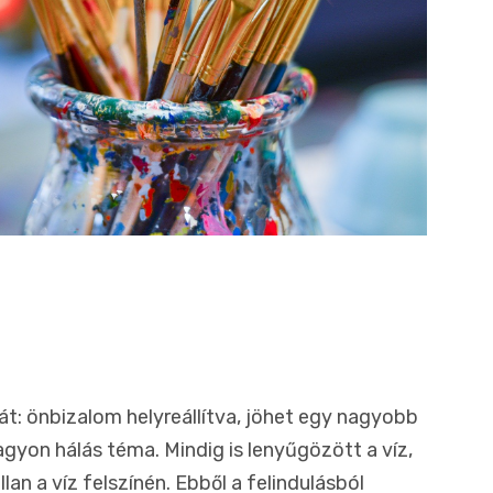
át: önbizalom helyreállítva, jöhet egy nagyobb
gyon hálás téma. Mindig is lenyűgözött a víz,
lan a víz felszínén. Ebből a felindulásból