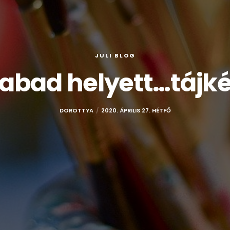
JULI BLOG
zabad helyett…tájk
DOROTTYA
2020. ÁPRILIS 27. HÉTFŐ