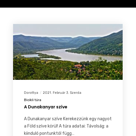
Dorottya
2021. Február 3. Szerda
Bicikli túra
A Dunakanyar szíve
A Dunakanyar szíve Kerekezzünk egy nagyot
a Föld szíve körül! A túra adatai: Távolság: a
kiinduló pontunktól függ…