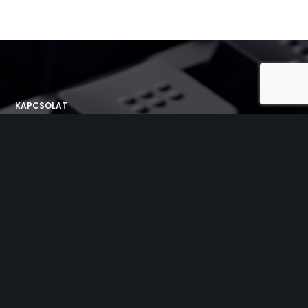
KAPCSOLAT
Láthatatlan Kiállítás
1101 Budapest, Népligeti út 2.
telefon: +36 20 771 4236
info@lathatatlan.hu
PROGRAMOK
Láthatatlan indiai vacsora